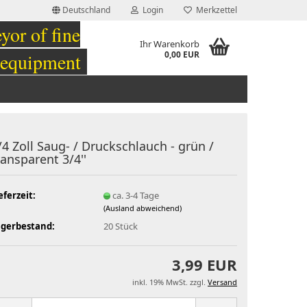
Deutschland
Login
Merkzettel
or of fine
Ihr Warenkorb
 equipment
0,00 EUR
/4 Zoll Saug- / Druckschlauch - grün /
ransparent 3/4''
eferzeit:
ca. 3-4 Tage
(Ausland abweichend)
agerbestand:
20
Stück
3,99 EUR
inkl. 19% MwSt. zzgl.
Versand