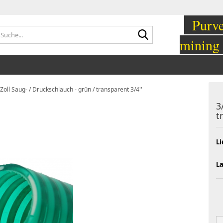
Purvey
Suche...
mining
 Zoll Saug- / Druckschlauch - grün / transparent 3/4''
3
t
Li
L