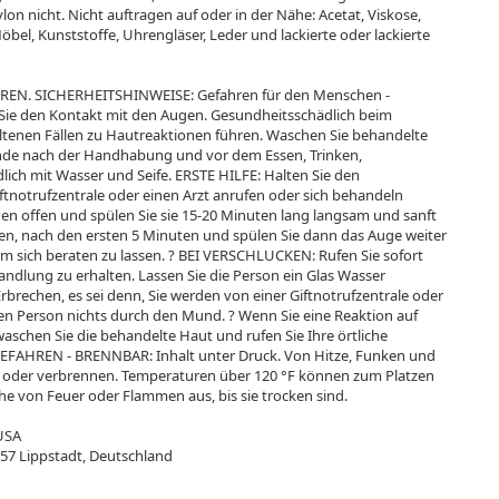
n nicht. Nicht auftragen auf oder in der Nähe: Acetat, Viskose,
bel, Kunststoffe, Uhrengläser, Leder und lackierte oder lackierte
. SICHERHEITSHINWEISE: Gefahren für den Menschen -
Sie den Kontakt mit den Augen. Gesundheitsschädlich beim
ltenen Fällen zu Hautreaktionen führen. Waschen Sie behandelte
Hände nach der Handhabung und vor dem Essen, Trinken,
h mit Wasser und Seife. ERSTE HILFE: Halten Sie den
iftnotrufzentrale oder einen Arzt anrufen oder sich behandeln
en offen und spülen Sie sie 15-20 Minuten lang langsam und sanft
nden, nach den ersten 5 Minuten und spülen Sie dann das Auge weiter
 um sich beraten zu lassen. ? BEI VERSCHLUCKEN: Rufen Sie sofort
andlung zu erhalten. Lassen Sie die Person ein Glas Wasser
rbrechen, es sei denn, Sie werden von einer Giftnotrufzentrale oder
en Person nichts durch den Mund. ? Wenn Sie eine Reaktion auf
aschen Sie die behandelte Haut und rufen Sie Ihre örtliche
FAHREN - BRENNBAR: Inhalt unter Druck. Von Hitze, Funken und
n oder verbrennen. Temperaturen über 120 °F können zum Platzen
he von Feuer oder Flammen aus, bis sie trocken sind.
 USA
557 Lippstadt, Deutschland