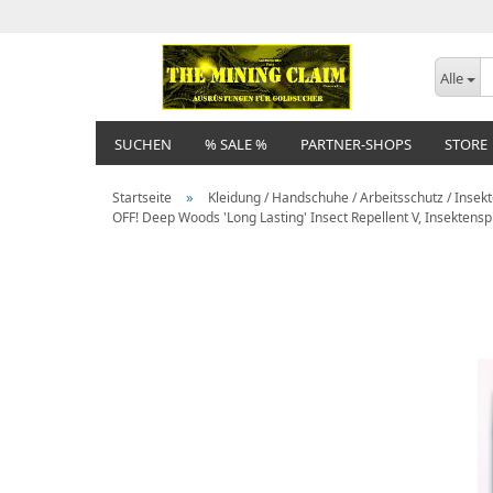
Alle
SUCHEN
% SALE %
PARTNER-SHOPS
STORE
»
Startseite
Kleidung / Handschuhe / Arbeitsschutz / Insek
OFF! Deep Woods 'Long Lasting' Insect Repellent V, Insektensp