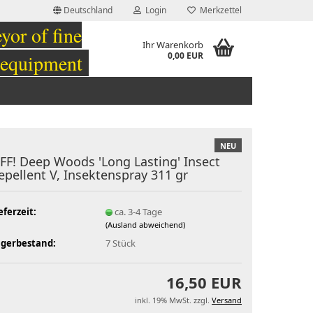
Deutschland
Login
Merkzettel
or of fine
Ihr Warenkorb
 equipment
0,00 EUR
NEU
FF! Deep Woods 'Long Lasting' Insect
epellent V, Insektenspray 311 gr
eferzeit:
ca. 3-4 Tage
(Ausland abweichend)
agerbestand:
7
Stück
16,50 EUR
inkl. 19% MwSt. zzgl.
Versand