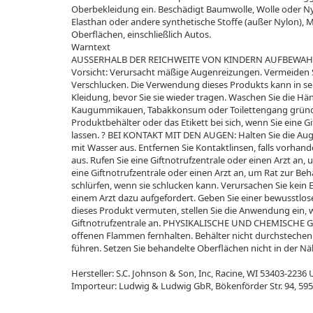
Oberbekleidung ein. Beschädigt Baumwolle, Wolle oder Nylo
Elasthan oder andere synthetische Stoffe (außer Nylon), Mö
Oberflächen, einschließlich Autos.
Warntext
AUSSERHALB DER REICHWEITE VON KINDERN AUFBEWAHREN
Vorsicht: Verursacht mäßige Augenreizungen. Vermeiden 
Verschlucken. Die Verwendung dieses Produkts kann in se
Kleidung, bevor Sie sie wieder tragen. Waschen Sie die 
Kaugummikauen, Tabakkonsum oder Toilettengang gründlic
Produktbehälter oder das Etikett bei sich, wenn Sie eine G
lassen. ? BEI KONTAKT MIT DEN AUGEN: Halten Sie die Aug
mit Wasser aus. Entfernen Sie Kontaktlinsen, falls vorha
aus. Rufen Sie eine Giftnotrufzentrale oder einen Arzt an,
eine Giftnotrufzentrale oder einen Arzt an, um Rat zur Beh
schlürfen, wenn sie schlucken kann. Verursachen Sie kein E
einem Arzt dazu aufgefordert. Geben Sie einer bewusstlos
dieses Produkt vermuten, stellen Sie die Anwendung ein, w
Giftnotrufzentrale an. PHYSIKALISCHE UND CHEMISCHE GE
offenen Flammen fernhalten. Behälter nicht durchsteche
führen. Setzen Sie behandelte Oberflächen nicht in der Nä
Hersteller: S.C. Johnson & Son, Inc, Racine, WI 53403-2236
Importeur: Ludwig & Ludwig GbR, Bökenförder Str. 94, 59