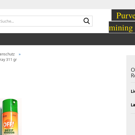
Purvey
Suche...
mining
»
tenschutz
ray 311 gr
O
R
Li
L