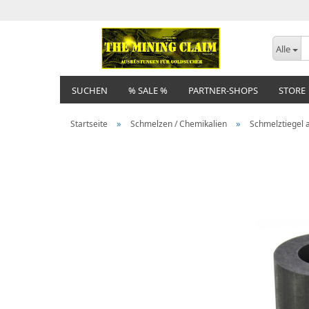
Alle
SUCHEN
% SALE %
PARTNER-SHOPS
STORE
»
»
Startseite
Schmelzen / Chemikalien
Schmelztiegel 