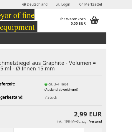
Deutschland
Login
Merkzettel
or of fine
Ihr Warenkorb
 equipment
0,00 EUR
chmelztiegel aus Graphite - Volumen =
,5 ml - Ø Innen 15 mm
eferzeit:
ca. 3-4 Tage
(Ausland abweichend)
agerbestand:
7
Stück
2,99 EUR
inkl. 19% MwSt. zzgl.
Versand