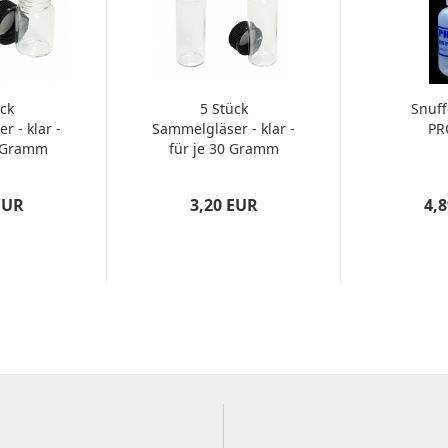
ck
5 Stück
Snuff
 - klar -
Sammelgläser - klar -
PR
5 Gramm
für je 30 Gramm
..
Gold...
EUR
3,20 EUR
4,