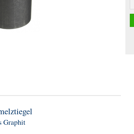
elztiegel
s Graphit