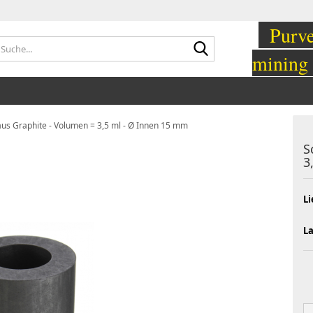
Purvey
Suche...
mining
aus Graphite - Volumen = 3,5 ml - Ø Innen 15 mm
S
3
Li
L