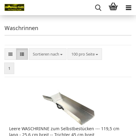
Waschrinnen
Sortieren nach
pro Seite
Sortieren nach
100 pro Seite
1
Leere WASCHRINNE zum Selbstbestücken --- 119,5 cm
lang - 25,6 cm breit -- Trichter 45 cm breit