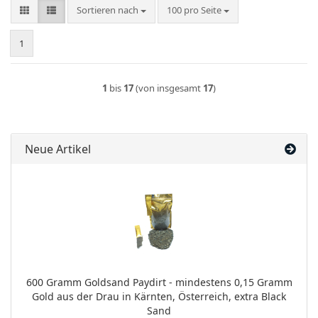
Sortieren nach
pro Seite
Sortieren nach
100 pro Seite
1
1
bis
17
(von insgesamt
17
)
Neue Artikel
600 Gramm Goldsand Paydirt - mindestens 0,15 Gramm
Gold aus der Drau in Kärnten, Österreich, extra Black
Sand